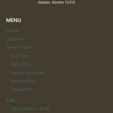
Selatan, Banten 15310
MENU
Home
Updates
Other Project
BSD City
Hiera BSD
Layton Navapark
Armont BSD
Tresor BSD
Tipe
Tipe Damita – 8×15