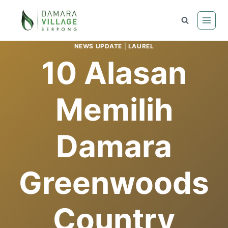
Skip
to
content
NEWS UPDATE
|
LAUREL
10 Alasan
Memilih
Damara
Greenwoods
Country