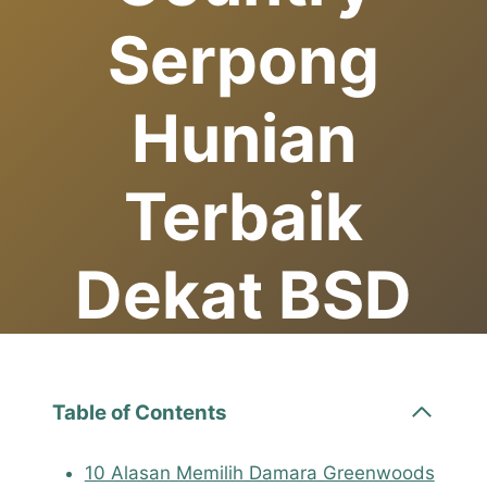
Serpong
Hunian
Terbaik
Dekat BSD
Table of Contents
10 Alasan Memilih Damara Greenwoods