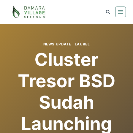
Skip
to
content
NEWS UPDATE
|
LAUREL
Cluster
Tresor BSD
Sudah
Launching